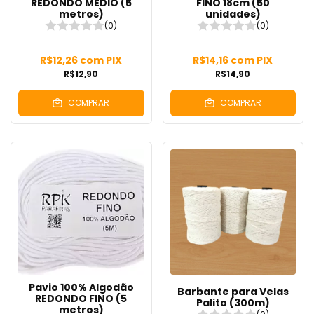
REDONDO MÉDIO (5
FINO 18cm (50
metros)
unidades)
(0)
(0)
R$12,26
com
PIX
R$14,16
com
PIX
R$12,90
R$14,90
COMPRAR
COMPRAR
Pavio 100% Algodão
Barbante para Velas
REDONDO FINO (5
Palito (300m)
metros)