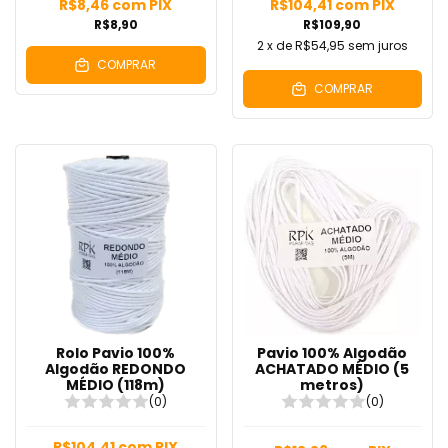
R$8,46
com
PIX
R$104,41
com
PIX
R$8,90
R$109,90
2
x de
R$54,95
sem juros
COMPRAR
COMPRAR
Rolo Pavio 100%
Pavio 100% Algodão
Algodão REDONDO
ACHATADO MÉDIO (5
MÉDIO (118m)
metros)
(0)
(0)
R$104,41
com
PIX