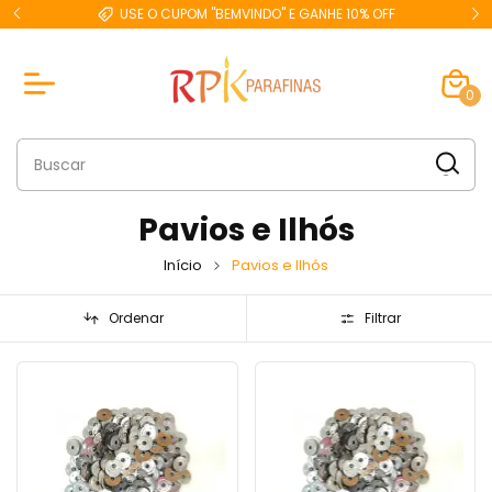
F
FRETE GRÁTIS PARA RJ CAPITAL A PARTIR DE R$ 299,00
0
Pavios e Ilhós
Início
Pavios e Ilhós
Ordenar
Filtrar