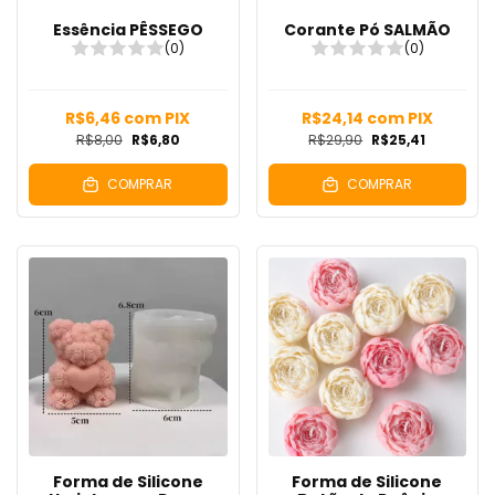
Essência PÊSSEGO
Corante Pó SALMÃO
(0)
(0)
R$6,46
com
PIX
R$24,14
com
PIX
R$8,00
R$6,80
R$29,90
R$25,41
COMPRAR
COMPRAR
Forma de Silicone
Forma de Silicone