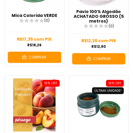
Pavio 100% Algodão
Mica Colorida VERDE
ACHATADO GROSSO (5
(0)
metros)
(0)
R$17,35
com
PIX
R$12,26
com
PIX
R$18,26
R$12,90
COMPRAR
COMPRAR
15
%
OFF
15
%
OFF
ÚLTIMA UNIDADE!