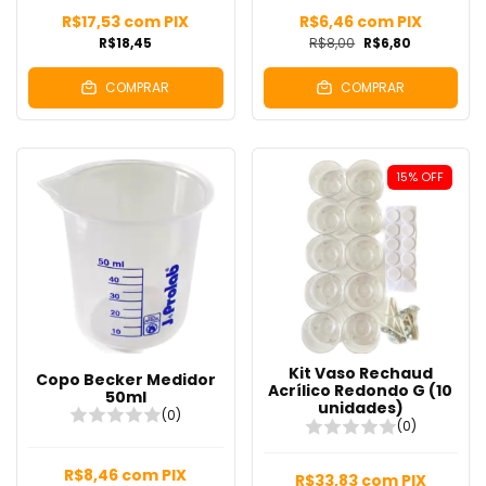
R$17,53
com
PIX
R$6,46
com
PIX
R$18,45
R$8,00
R$6,80
COMPRAR
COMPRAR
15
%
OFF
Kit Vaso Rechaud
Copo Becker Medidor
Acrílico Redondo G (10
50ml
unidades)
(0)
(0)
R$8,46
com
PIX
R$33,83
com
PIX