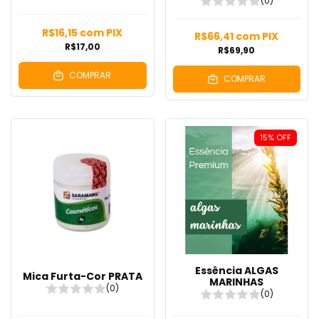
(0)
R$16,15
com
PIX
R$66,41
com
PIX
R$17,00
R$69,90
COMPRAR
COMPRAR
15
%
OFF
Essência ALGAS
Mica Furta-Cor PRATA
MARINHAS
(0)
(0)