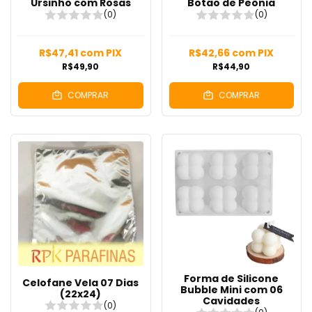
Ursinho com Rosas
Botão de Peônia
(0)
(0)
R$47,41
com
PIX
R$42,66
com
PIX
R$49,90
R$44,90
COMPRAR
COMPRAR
Forma de Silicone
Celofane Vela 07 Dias
Bubble Mini com 06
(22x24)
Cavidades
(0)